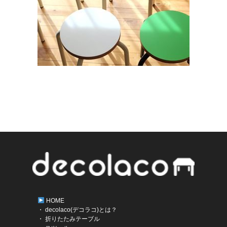
HOME
・ decolaco(デコラコ)とは？
・ 折りたたみテーブル