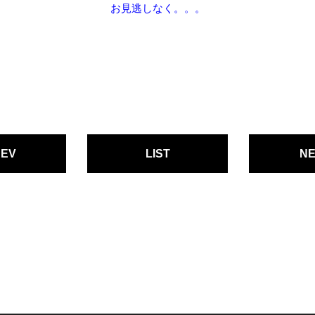
お見逃しなく。。。
REV
LIST
NE