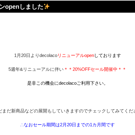
ンopenしました
1月20日よりdecolaco
リニューアルopen
しております
5週年&リニューアルに伴い
＊＊
20%OFFセール開催中＊＊
是非この機会にdecolacoご利用下さい。
だまだ新商品などの展開もしていきますのでチェックしてみてくだ
∴なおセール期間は2月20日までの1カ月間です