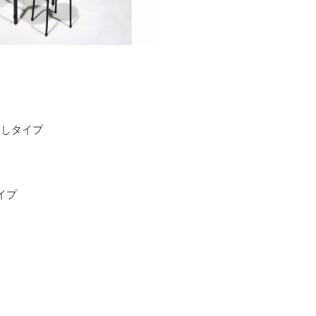
消しタイプ
イプ