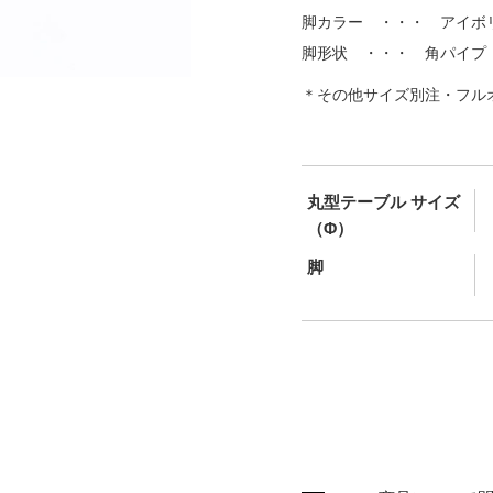
脚カラー ・・・ アイボ
脚形状 ・・・ 角パイプ
＊その他サイズ別注・フル
丸型テーブル サイズ
（Φ）
脚