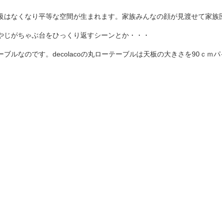
級はなくなり平等な空間が生まれます。家族みんなの顔が見渡せて家族
やじがちゃぶ台をひっくり返すシーンとか・・・
ルなのです。decolacoの丸ローテーブルは天板の大きさを90ｃｍパ