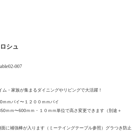
-ロシュ
table02-007
イム・家族が集まるダイニングやリビングで大活躍！
00ｍｍパイ〜１２００ｍｍパイ
50ｍｍ〜600ｍｍ・１０ｍｍ単位で高さ変更できます（別途＋
は側面に補強棒が入ります（ミーテイングテーブル参照）グラつき防止