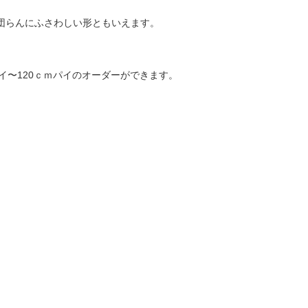
団らんにふさわしい形ともいえます。
イ〜120ｃｍパイのオーダーができます。