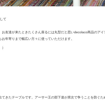
として
友達が来たときたくさん座るには丸型だと思いdecolaco商品のア
らお年寄りまで幅広い方々に使っていただけます。
。）
出てきたテーブルです。アーサー王の部下達が席次で争うことを防ぐため