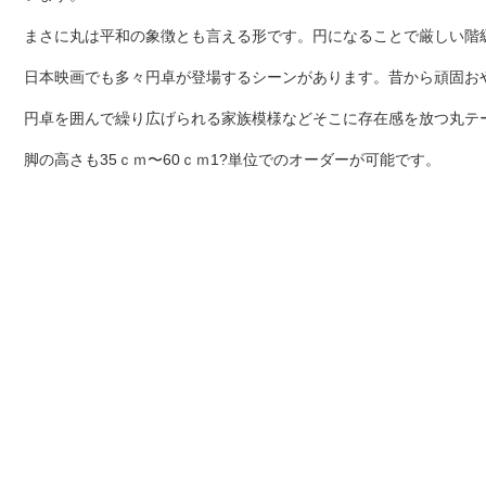
まさに丸は平和の象徴とも言える形です。円になることで厳しい階
日本映画でも多々円卓が登場するシーンがあります。昔から頑固お
円卓を囲んで繰り広げられる家族模様などそこに存在感を放つ丸テーブ
脚の高さも35ｃｍ〜60ｃｍ1?単位でのオーダーが可能です。