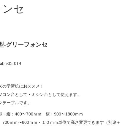
ォンセ
型-グリーフォンセ
table05-019
ズの学習机におススメ！
ソコン台として・ミシン台として使えます。
クテーブルです。
縦：400〜700ｍｍ 横：900〜1800ｍｍ
700ｍｍ〜800ｍｍ・１０ｍｍ単位で高さ変更できます（別途＋