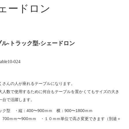
シェードロン
ル-トラック型-シェードロン
table10-024
くさんの人が座れるテーブルになります。
大人数で使用するために何台もテーブルを置かくてもサイズの大き
一台で活躍します。
型 ・縦：400〜900ｍｍ 横：900〜1800ｍｍ
700ｍｍ〜900ｍｍ ・１０ｍｍ単位で高さ変更できます（別途＋