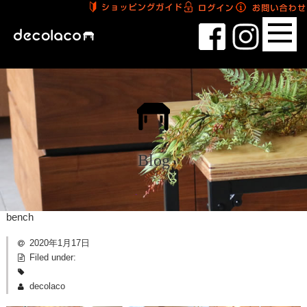
Blog
bench
2020年1月17日
Filed under:
decolaco