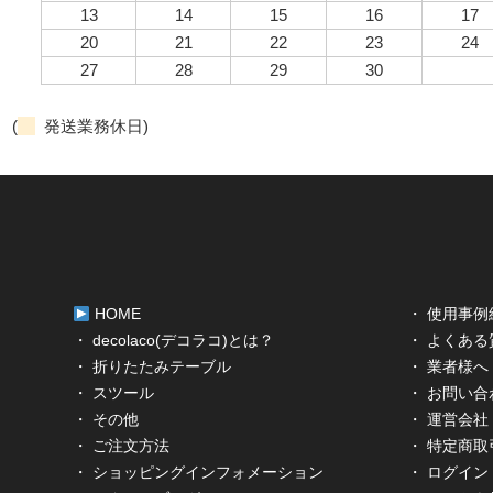
13
14
15
16
17
20
21
22
23
24
27
28
29
30
(
発送業務休日)
HOME
・ 使用事例
・ decolaco(デコラコ)とは？
・ よくある
・ 折りたたみテーブル
・ 業者様へ
・ スツール
・ お問い合
・ その他
・ 運営会社
・ ご注文方法
・ 特定商
・ ショッピングインフォメーション
・ ログイン