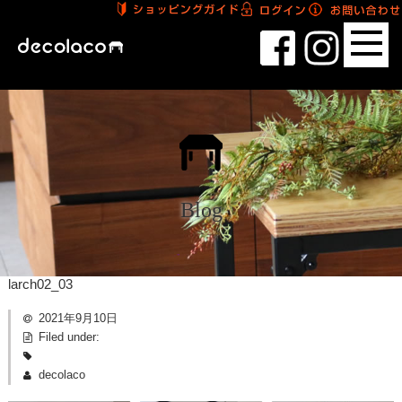
Blog
larch02_03
2021年9月10日
Filed under:
decolaco