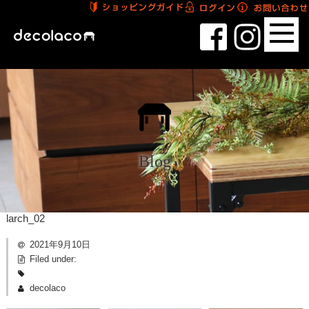
Blog
larch_02
2021年9月10日
Filed under:
decolaco